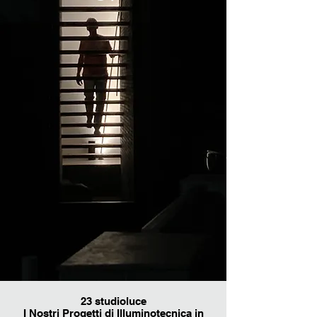
23 studioluce
I Nostri Progetti di Illuminotecnica in